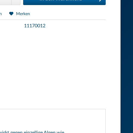
n
Merken
11170012
rkt gegen einzellige Algen wie