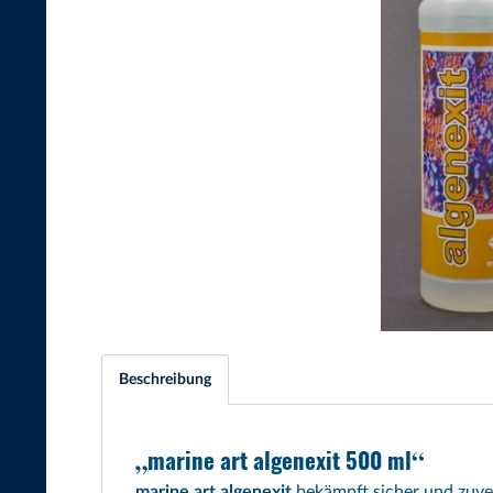
Beschreibung
marine art algenexit 500 ml
marine art algenexit
bekämpft sicher und zuver