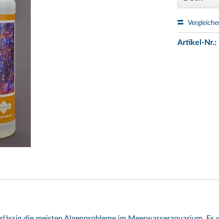
Vergleiche
Artikel-Nr.:
lässig die meisten Algenprobleme im Meerwasseraquarium. Es wi