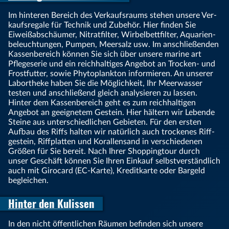
Im hinteren Bereich des Ver­kaufs­raums stehen unsere Ver­
kaufs­regale für Tech­nik und Zube­hör. Hier finden Sie
Eiweiß­abschäu­mer, Nitrat­filter, Wirbel­bett­filter, Aqua­rien­
be­leuch­tungen, Pum­pen, Meer­salz usw. Im anschließenden
Kassenbereich können Sie sich über unsere marine art
Pflegeserie und ein reich­haltiges Ange­bot an Trocken- und
Frost­futter, sowie Phy­to­plank­ton in­form­ieren. An unse­rer
Labortheke haben Sie die Mög­lich­keit, Ihr Meer­was­ser
testen und an­schließend gleich analy­sieren zu las­sen.
Hinter dem Kas­sen­be­reich geht es zum reichhaltigen
Angebot an geeig­netem Gestein. Hier häl­tern wir Lebende
Steine aus un­ter­schied­lichen Gebie­ten. Für den ersten
Aufbau des Riffs halten wir natürlich auch trock­enes Riff­
gestein, Riff­platten und Koral­len­sand in verschiedenen
Größen für Sie bereit. Nach Ihrer Shopping­tour durch
unser Geschäft können Sie Ihren Einkauf selbst­ver­ständ­lich
auch mit Giro­card (EC-Karte), Kredit­karte oder Bar­geld
beglei­chen.
Hinter den Kulissen
In den nicht öffent­lichen Räumen befinden sich unse­re