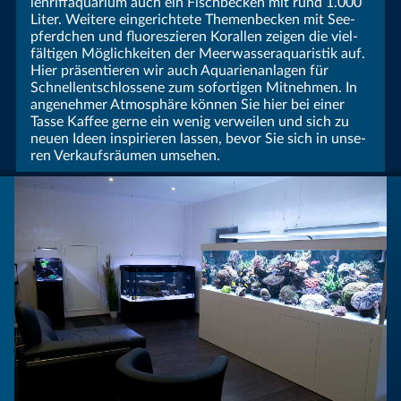
len­riff­aqua­rium auch ein Fisch­becken mit rund 1.000
Liter. Weitere ein­gerich­tete Themen­becken mit See­
pferd­chen und fluores­zieren Koral­len zeigen die viel­
fäl­tigen Mög­lich­kei­ten der Meer­wasser­aqua­ristik auf.
Hier prä­sen­tieren wir auch Aqua­rien­anlagen für
Schnell­ent­schlos­sene zum sofortigen Mit­nehmen. In
ange­nehmer Atmo­sphäre können Sie hier bei einer
Tasse Kaffee gerne ein wenig ver­weilen und sich zu
neuen Ideen inspi­rieren lassen, bevor Sie sich in unse­
ren Ver­kaufs­räumen umsehen.