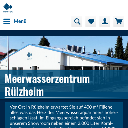
Menü
Meerwasserzentrum
Rülzheim
Vor Ort in Rülzheim erwartet Sie auf 400 m² Fläche
alles was das Herz des Meer­wasser­aqua­rianers höher­
schlagen lässt. Im Ein­gangs­bereich be­fin­det sich in
unserem Show­room neben einem 2.000 Liter Koral­