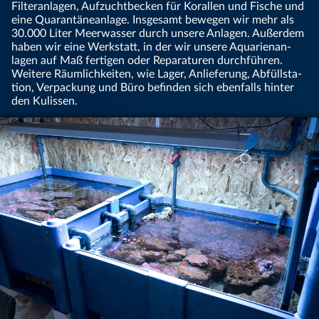
Filter­an­lagen, Auf­zucht­becken für Koral­len und Fische und
eine Quaran­täne­anlage. Insge­samt bewe­gen wir mehr als
30.000 Liter Meer­was­ser durch unsere Anlagen. Außer­dem
haben wir eine Werk­statt, in der wir unsere Aqua­rien­an­
lagen auf Maß ferti­gen oder Repa­ratu­ren durch­führen.
Weitere Räumlichkeiten, wie Lager, An­liefe­rung, Ab­füll­sta­
tion, Ver­pack­ung und Büro befin­den sich eben­falls hin­ter
den Ku­lissen.