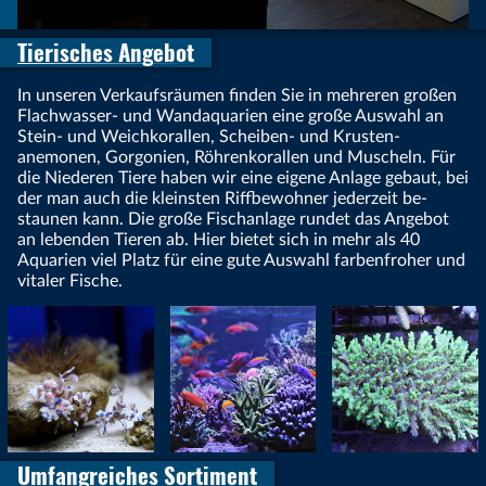
Tierisches Angebot
In unseren Verkaufs­räumen finden Sie in mehre­ren großen
Flach­wasser- und Wand­aqua­rien eine große Auswahl an
Stein- und Weich­koral­len, Scheiben- und Krus­ten­
anemonen, Gorgo­nien, Röhren­kora­llen und Muscheln. Für
die Niede­ren Tiere haben wir eine eigene Anlage gebaut, bei
der man auch die klein­sten Riff­bewoh­ner jeder­zeit be­
staunen kann. Die große Fisch­anlage rundet das Angebot
an leben­den Tieren ab. Hier bietet sich in mehr als 40
Aqua­rien viel Platz für eine gute Aus­wahl farben­froher und
vita­ler Fische.
Umfangreiches Sortiment