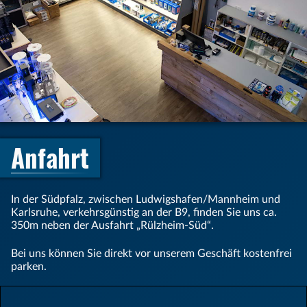
Anfahrt
In der Südpfalz, zwischen Lud­wigs­hafen/Mann­heim und
Karls­ruhe, ver­kehrs­günstig an der B9, fin­den Sie uns ca.
350m neben der Aus­fahrt „Rülz­heim-Süd“.
Bei uns kön­nen Sie di­rekt vor un­se­rem Ge­schäft kos­ten­frei
par­ken.