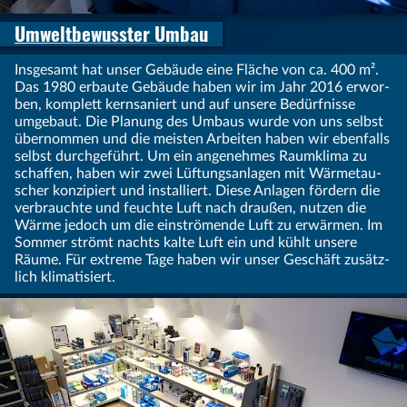
Umweltbewusster Umbau
Insgesamt hat unser Gebäude eine Fläche von ca. 400 m².
Das 1980 er­bau­te Ge­bäu­de haben wir im Jahr 2016 er­wor­
ben, komp­lett kern­saniert und auf unse­re Be­dürf­nisse
umge­baut. Die Pla­nung des Um­baus wurde von uns selbst
über­nommen und die meis­ten Ar­bei­ten haben wir eben­falls
selbst durch­ge­führt. Um ein angenehmes Raum­klima zu
schaf­fen, haben wir zwei Lüf­tungs­anla­gen mit Wärme­tau­
scher kon­zi­piert und in­stall­iert. Diese An­la­gen för­dern die
ver­brauchte und feuchte Luft nach draußen, nutzen die
Wärme jedoch um die ein­strö­mende Luft zu er­wär­men. Im
Som­mer strömt nachts kalte Luft ein und kühlt unsere
Räume. Für ex­treme Tage ha­ben wir unser Ge­schäft zu­sätz­
lich klima­ti­siert.